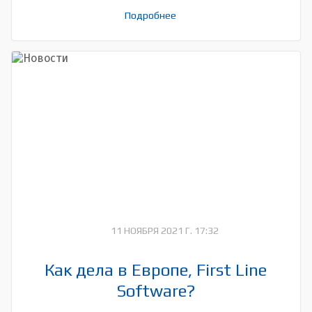
торговые предприятия меняют свои бизнес-
Подробнее
модели и стремятся персонализировать свои
коммуникации с покупателями, заботясь о росте
клиентской аудитории и среднего чека, с
помощью цифровой трансформации, будут
говорить участники сессии «ИТ в ритейле» на
TAdviser SummIT 2021, которая состоится 23
ноября 2021 г.
11 НОЯБРЯ 2021 Г. 17:32
Как дела в Европе, First Line
Software?