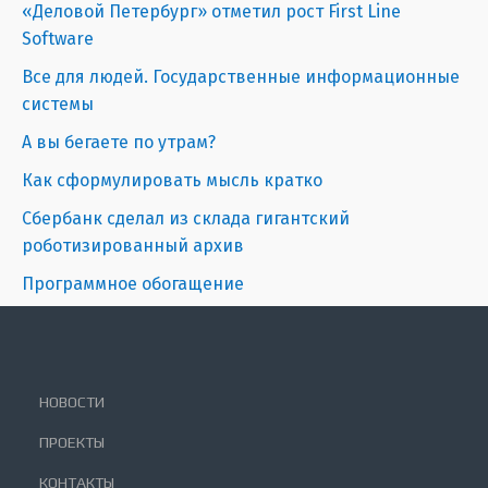
«Деловой Петербург» отметил рост First Line
Software
Все для людей. Государственные информационные
системы
А вы бегаете по утрам?
Как сформулировать мысль кратко
Сбербанк сделал из склада гигантский
роботизированный архив
Программное обогащение
НОВОСТИ
ПРОЕКТЫ
КОНТАКТЫ