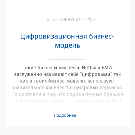
21 ОКТЯБРЯ 2021 Г. 11:37
Цифровизационная бизнес-
модель
Такие бизнесы как Tesla, Netflix и BMW
заслуженно называют себя “цифровыми” так
как в своих бизнес-моделях используют
значительное количество цифровых сервисов.
Но проблема в том, что под зонтичным брендом
цифровизации подают и «интернет вещей», и
блокчейн, и роботизацию, и массу других
технологий, которые сами по себе хороши, но
Подробнее
все же это скорее про эволюционное развитие
классических бизнес-моделей. Цифровая
трансформация – это революция в подходе к