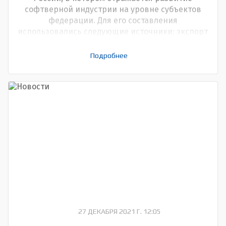
софтверной индустрии на уровне субъектов
федерации. Для его составления
использовались следующие источники: экспорт
компьютерных услуг по данным ЦБ РФ с
распределением по регионам; собственная база
Подробнее
софтверных компаний, сформированная на
основе информации о предприятиях в Реестре
отечественного ПО и Реестре аккредитованных
ИТ-компаний при Минцифры; портал hh.ru;
результаты опроса, проводимого в рамках
ежегодного исследования «Руссофт». Каждый
из них имеет серьезные недостатки, но все
вместе они, по мнению авторов рейтинга,
позволяют вполне объективно отражать
ситуацию с разработкой ПО в регионах.
27 ДЕКАБРЯ 2021 Г. 12:05