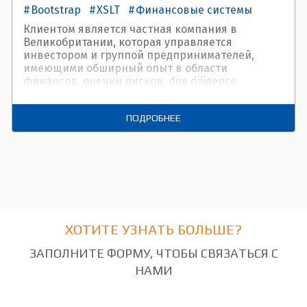
Bootstrap
XSLT
Финансовые системы
Краудсорсинг
Клиентом является частная компания в
Великобритании, которая управляется
инвестором и группой предпринимателей,
имеющими обширный опыт в области
финансов, оценки рисков, due diligence
(комплексной юридической оценки) и развития
технологий, направленных на обеспечение
ПОДРОБНЕЕ
эффективного управления рисками.
ХОТИТЕ УЗНАТЬ БОЛЬШЕ?
ЗАПОЛНИТЕ ФОРМУ, ЧТОБЫ СВЯЗАТЬСЯ С
НАМИ