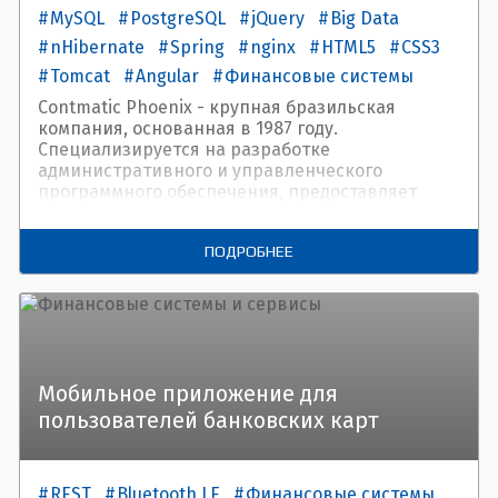
MySQL
PostgreSQL
jQuery
Big Data
nHibernate
Spring
nginx
HTML5
CSS3
Tomcat
Angular
Финансовые системы
Contmatic Phoenix - крупная бразильская
компания, основанная в 1987 году.
Специализируется на разработке
административного и управленческого
программного обеспечения, предоставляет
передовые решения для бухгалтерского,
налогового и управленческого учета.
ПОДРОБНЕЕ
Мобильное приложение для
пользователей банковских карт
REST
Bluetooth LE
Финансовые системы