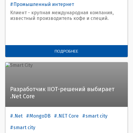
Промышленный интернет
Встроенные системы
Клиент - крупная международная компания,
известный производитель кофе и специй.
ПОДРОБНЕЕ
Разработчик IIOT-решений выбирает
.Net Core
.Net
MongoDB
.NET Core
smart city
smart city