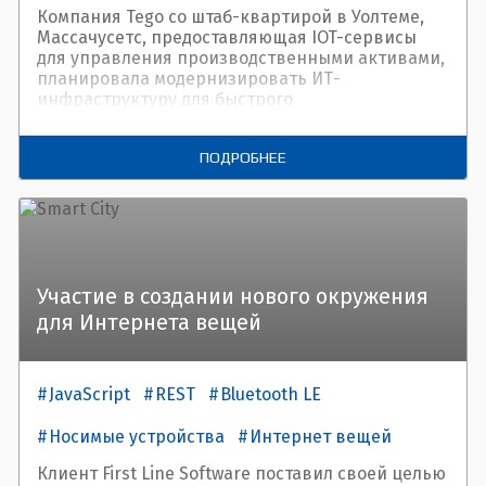
Компания Tego со штаб-квартирой в Уолтеме,
Массачусетс, предоставляющая IOT-сервисы
для управления производственными активами,
планировала модернизировать ИТ-
инфраструктуру для быстрого
масштабирования бизнеса. Инженеры First Line
Software быстро и легко портировали
ПОДРОБНЕЕ
приложения Tego с .NET Framework на .NET Core.
Участие в создании нового окружения
для Интернета вещей
JavaScript
REST
Bluetooth LE
Носимые устройства
Интернет вещей
Клиент First Line Software поставил своей целью