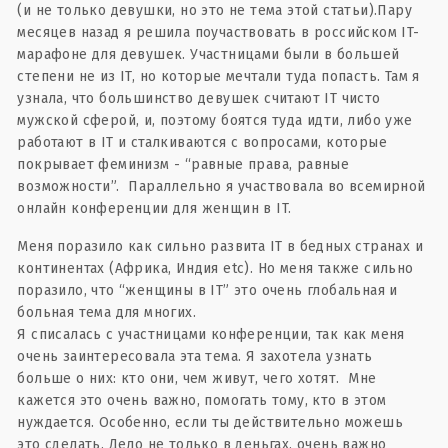
(и не только девушки, но это не тема этой статьи).Пару
месяцев назад я решила поучаствовать в российском IT-
марафоне для девушек. Участницами были в большей
степени не из IT, но которые мечтали туда попасть. Там я
узнала, что большинство девушек считают IT чисто
мужской сферой, и, поэтому боятся туда идти, либо уже
работают в IT и сталкиваются с вопросами, которые
покрывает феминизм - “равные права, равные
возможности”. Параллельно я участвовала во всемирной
онлайн конференции для женщин в IT.
Меня поразило как сильно развита IT в бедных странах и
континентах (Африка, Индия etc). Но меня также сильно
поразило, что “женщины в IT” это очень глобальная и
больная тема для многих.
Я списалась с участницами конференции, так как меня
очень заинтересовала эта тема. Я захотела узнать
больше о них: кто они, чем живут, чего хотят. Мне
кажется это очень важно, помогать тому, кто в этом
нуждается. Особенно, если ты действительно можешь
это сделать. Дело не только в деньгах, очень важно