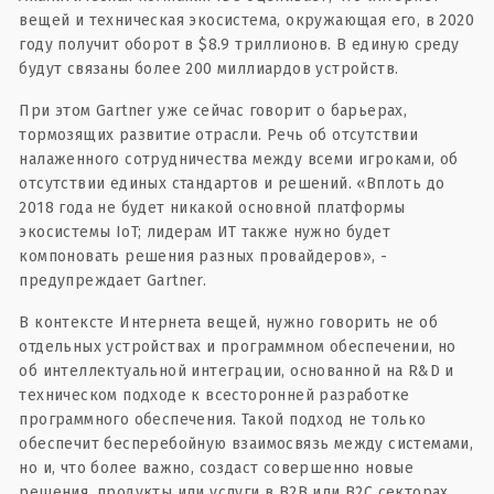
вещей и техническая экосистема, окружающая его, в 2020
году получит оборот в $8.9 триллионов. В единую среду
будут связаны более 200 миллиардов устройств.
При этом Gartner уже сейчас говорит о барьерах,
тормозящих развитие отрасли. Речь об отсутствии
налаженного сотрудничества между всеми игроками, об
отсутствии единых стандартов и решений. «Вплоть до
2018 года не будет никакой основной платформы
экосистемы IoT; лидерам ИТ также нужно будет
компоновать решения разных провайдеров», -
предупреждает Gartner.
В контексте Интернета вещей, нужно говорить не об
отдельных устройствах и программном обеспечении, но
об интеллектуальной интеграции, основанной на R&D и
техническом подходе к всесторонней разработке
программного обеспечения. Такой подход не только
обеспечит бесперебойную взаимосвязь между системами,
но и, что более важно, создаст совершенно новые
решения, продукты или услуги в B2B или B2C секторах.