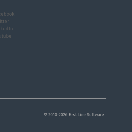
cebook
itter
nkedIn
utube
© 2010-2026 First Line Software