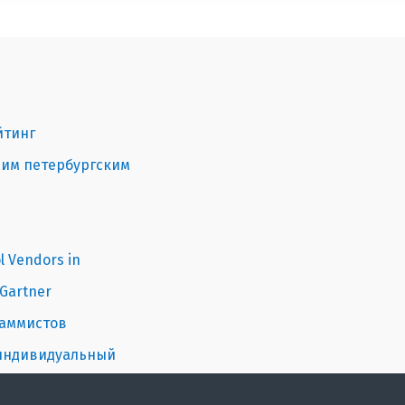
йтинг
щим петербургским
l Vendors in
 Gartner
раммистов
 индивидуальный