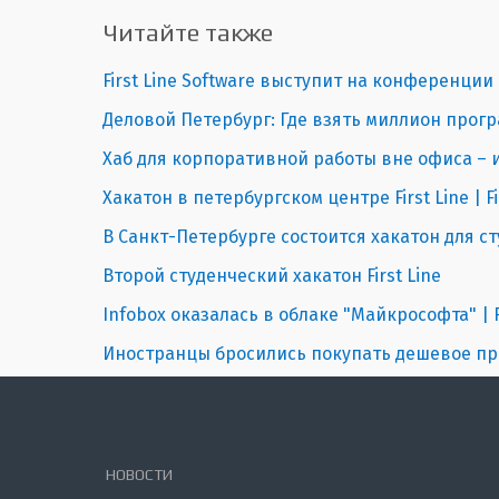
Читайте также
First Line Software выступит на конференции
Деловой Петербург: Где взять миллион прог
Хаб для корпоративной работы вне офиса –
Хакатон в петербургском центре First Line | Fi
В Санкт-Петербурге состоится хакатон для с
Второй студенческий хакатон First Line
Infobox оказалась в облаке "Майкрософта" | Fi
Иностранцы бросились покупать дешевое про
НОВОСТИ