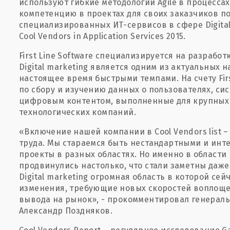
используют гибкие методологии Agile в процесса
компетенцию в проектах для своих заказчиков п
специализированных ИТ-сервисов в сфере Digital
Cool Vendors in Application Serviсes 2015.
First Line Software специализируется на разраб
Digital marketing является одним из актуальных 
настоящее время быстрыми темпами. На счету Firs
по сбору и изучению данных о пользователях, си
цифровым контентом, выполненные для крупных
технологических компаний.
«Включение нашей компании в Cool Vendors list
труда. Мы стараемся быть нестандартными и инт
проекты в разных областях. Но именно в области D
продвинулись настолько, что стали заметны даже
Digital marketing огромная область в которой се
изменения, требующие новых скоростей воплоще
вывода на рынок», - прокомментировал генеральн
Александр Поздняков.