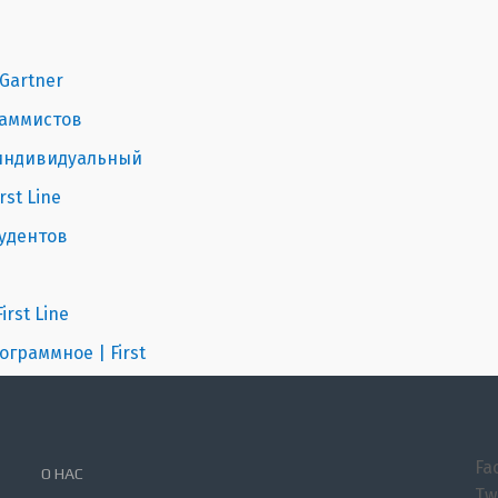
 Gartner
раммистов
 индивидуальный
rst Line
тудентов
rst Line
граммное | First
Fa
О НАС
Tw