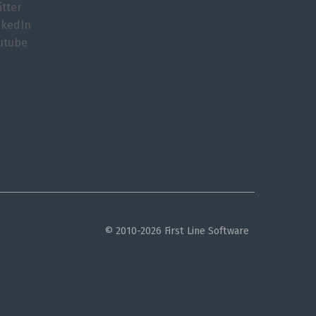
itter
nkedIn
utube
© 2010-2026 First Line Software