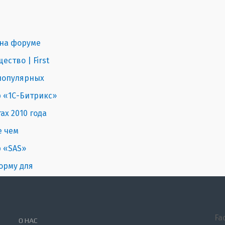
 на форуме
ество | First
 популярных
р «1С-Битрикс»
ах 2010 года
е чем
р «SAS»
форму для
Fa
О НАС