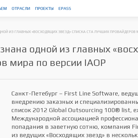
АЕМ
ОТРАСЛИ
ПРОЕКТЫ
EPASS
ДНОЙ ИЗ ГЛАВНЫХ «ВОСХОДЯЩИХ ЗВЕЗД» СПИСКА СТА ЛУЧШИХ ПРОВАЙДЕРОВ М
изнана одной из главных «вос
в мира по версии IAOP
Санкт-Петебург – First Line Software, вед
внедрению заказных и специализированн
список 2012 Global Outsourcing 100® list,
Международной ассоциацией профессионал
попадания в заветную сотню, компания Fi
из ведущих «Восходящих звезд» в несколь