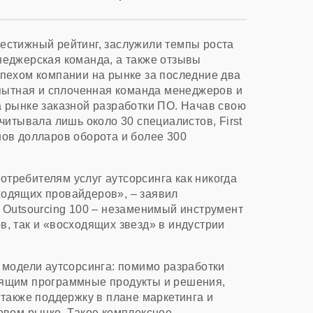
рестижный рейтинг, заслужили темпы роста
неджерская команда, а также отзывы
спехом компании на рынке за последние два
 опытная и сплоченная команда менеджеров и
а рынке заказной разработки ПО. Начав свою
считывала лишь около 30 специалистов, First
нов долларов оборота и более 300
требителям услуг аутсорсинга как никогда
ходящих провайдеров», – заявил
l Outsourcing 100 – незаменимый инструмент
в, так и «восходящих звезд» в индустрии
й модели аутсорсинга: помимо разработки
дящим программные продукты и решения,
 также поддержку в плане маркетинга и
ровом рынке. Такое комплексное