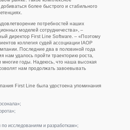
добиваться более быстрого и стабильного
петенциях.
а удовлетворение потребностей наших
ционных моделей сотрудничества», –
й директор First Line Software. – «Поэтому
лиентов коллегия судей ассоциации IAOP
омпании. Последние два в половиной года
мя нам удалось пройти траекторию роста,
 многие годы. Надеюсь, что наша высокая
озволят нам продолжать завоевывать
ания First Line была удостоена упоминания
рсонала»;
орота»;
и по исследованиям и разработкам»;