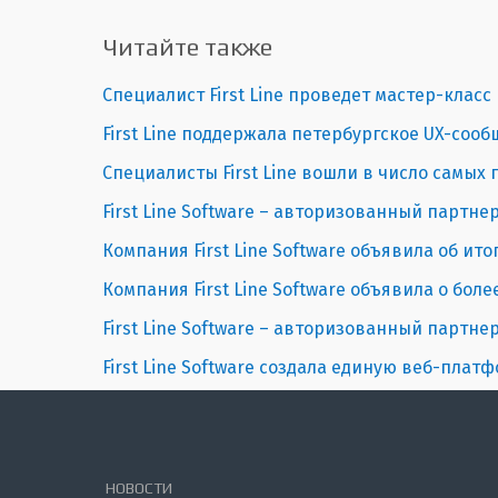
Читайте также
Специалист First Line проведет мастер-класс
First Line поддержала петербургское UX-сообщ
Специалисты First Line вошли в число самых
First Line Software – авторизованный партне
Компания First Line Software объявила об итог
Компания First Line Software объявила о боле
First Line Software – авторизованный партне
First Line Software создала единую веб-плат
НОВОСТИ