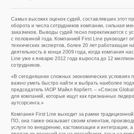
Самых высоких оценок судей, составлявших этот п
оборота и числа сотрудников компании, сильная ме
заказчиков. Выводы судей тесно перекликаются с у
с половиной года. Компанией First Line руководит
технических экспертов, более 20 лет работающая н
деятельность в конце 2009 года, когда компания на
Line уже к январю 2012 года выросла до 12 миллио
сотрудников.
«В сегодняшних сложных экономических условиях по
важно уметь быстро найти и выбрать наиболее под
председатель IAOP Майкл Корбетт. – «Список Globa
для компаний, которые ищут как признанных лидеро
аутсорсинга.»
Компания First Line выходит за рамки традиционно
ПО, она также оказывает своим клиентам, произво
услуги по внедрению, кастомизации и интеграции, а
продаж их решений как на российском, так и на ми