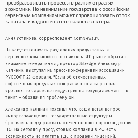
преобразовывать процессы в разных отраслях
экономики. Но невнимание государства к российским
сервисным компаниям может спровоцировать отток
капитала и кадров из этого важного сектора.
Ан­на Ус­ти­нова, кор­респон­дент ComNews.ru
На искусственность разделения продуктовых и
сервисных компаний на российском ИТ-рынке обратил
внимание генеральный директор Sibedge Александр
Калинин, выступая на пресс-конференции ассоциации
РУССОФТ 27 февраля. "Если об отечественных
софтверных продуктах говорят много и на разных
уровнях, то сервисная индустрия на текущий момент - в
тени", - обозначил проблему он.
Александр Калинин пояснил, что, когда встал вопрос
импортозамещения, государственные структуры
бросились поддерживать отечественного производителя
ПО. На сегодня у продуктовых компаний в РФ есть
возможность не платить НДС с продажи лицензий.