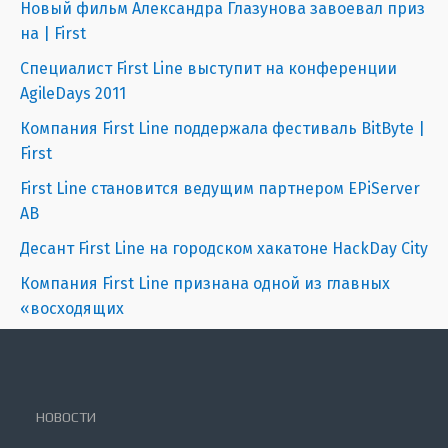
Новый фильм Александра Глазунова завоевал приз
на | First
Специалист First Line выступит на конференции
AgileDays 2011
Компания First Line поддержала фестиваль BitByte |
First
First Line становится ведущим партнером EPiServer
AB
Десант First Line на городском хакатоне HackDay City
Компания First Line признана одной из главных
«восходящих
НОВОСТИ