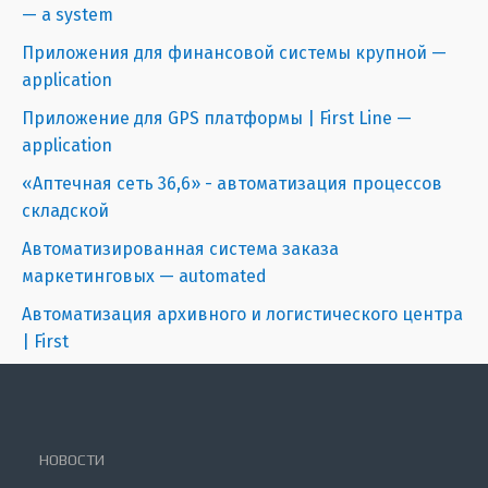
— a system
Приложения для финансовой системы крупной —
application
Приложение для GPS платформы | First Line —
application
«Аптечная сеть 36,6» - автоматизация процессов
складской
Автоматизированная система заказа
маркетинговых — automated
Автоматизация архивного и логистического центра
| First
НОВОСТИ