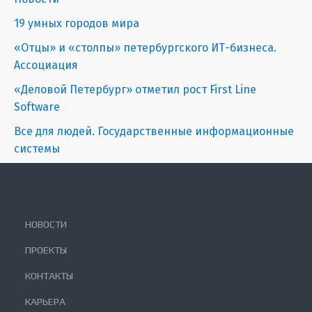
19 умных городов мира
«Отцы» и «столпы» петербургского ИТ-бизнеса.
Ассоциация
«Деловой Петербург» отметил рост First Line
Software
Все для людей. Государственные информационные
системы
НОВОСТИ
ПРОЕКТЫ
КОНТАКТЫ
КАРЬЕРА