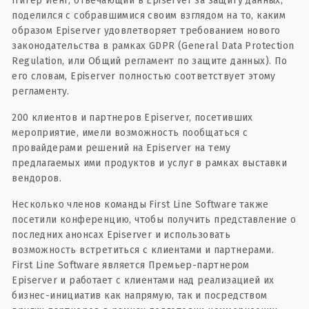
Питер Йенг, отвечающий в Episerver за защиту данных,
поделился с собравшимися своим взглядом на то, каким
образом Episerver удовлетворяет требованием нового
законодательства в рамках GDPR (General Data Protection
Regulation, или Общий регламент по защите данных). По
его словам, Episerver полностью соответствует этому
регламенту.
200 клиентов и партнеров Episerver, посетивших
мероприятие, имели возможность пообщаться с
провайдерами решений на Episerver на тему
предлагаемых ими продуктов и услуг в рамках выставки
вендоров.
Несколько членов команды First Line Software также
посетили конференцию, чтобы получить представление о
последних анонсах Episerver и использовать
возможность встретиться с клиентами и партнерами.
First Line Software является Премьер-партнером
Episerver и работает с клиентами над реализацией их
бизнес-инициатив как напрямую, так и посредством