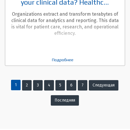
your clinical data? Healthc...
Organizations extract and transform terabytes of
clinical data for analytics and reporting. This data
is vital for patient care, research, and operational
efficiency.
Подробнее
Вы на странице
1
2
3
4
5
6
7
Следующая
страни
Последняя
страница