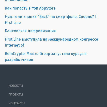
Как попасть в топ AppStore
Нужна ли кнопка "Back" на смартфоне. Спорно? |
First Line
Банковская цифровизация
First Line выступила на международном конгрессе
Internet of
BeInCrypto: Mail.ru Group запустила курс для
разработчиков
НОВОСТИ
ПРОЕКТЫ
КОНТАКТЫ