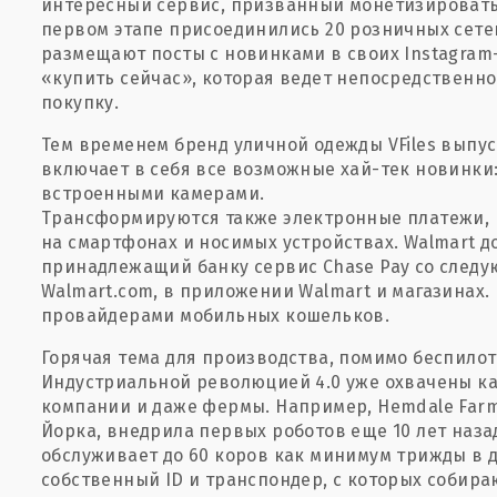
интересный сервис, призванный монетизировать
первом этапе присоединились 20 розничных сетей
размещают посты с новинками в своих Instagram-
«купить сейчас», которая ведет непосредственно
покупку.
Тем временем бренд уличной одежды VFiles выпу
включает в себя все возможные хай-тек новинки:
встроенными камерами.
Трансформируются также электронные платежи, 
на смартфонах и носимых устройствах. Walmart до
принадлежащий банку сервис Chase Pay со следу
Walmart.com, в приложении Walmart и магазинах.
провайдерами мобильных кошельков.
Горячая тема для производства, помимо беспилот
Индустриальной революцией 4.0 уже охвачены ка
компании и даже фермы. Например, Hemdale Farm
Йорка, внедрила первых роботов еще 10 лет наз
обслуживает до 60 коров как минимум трижды в д
собственный ID и транспондер, с которых собираю