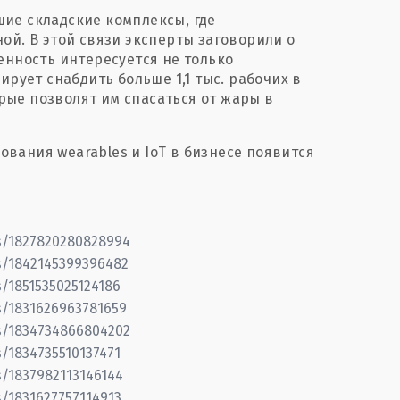
ие складские комплексы, где
ой. В этой связи эксперты заговорили о
енность интересуется не только
ирует снабдить больше 1,1 тыс. рабочих в
ые позволят им спасаться от жары в
вания wearables и IoT в бизнесе появится
ts/1827820280828994
ts/1842145399396482
s/1851535025124186
s/1831626963781659
ts/1834734866804202
s/1834735510137471
s/1837982113146144
s/1831627757114913