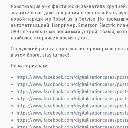
Роботизация уже фактически захватила крупнейш
значительная доля операций перестала быть ручн
новой парадигме Robot-as-a-Service. Но промышл
автоматизацией. Например, Emerson Electric план
ОАЭ специальными носимыми устройствами, котор
наиболее «горячее» время суток.
Следующий рассказ про лучшие примеры использо
в этом блоге, stay turned!
По материалам:
https://www.facebook.com/digitalizationcases/pos
https://www.facebook.com/digitalizationcases/pos
https://www.facebook.com/digitalizationcases/post
https://www.facebook.com/digitalizationcases/post
https://www.facebook.com/digitalizationcases/pos
https://www.facebook.com/digitalizationcases/post
https://www.facebook.com/digitalizationcases/post
https://www.facebook.com/digitalizationcases/post