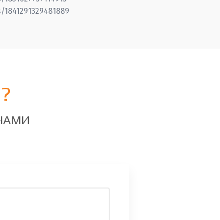
s/1841291329481889
?
 НАМИ