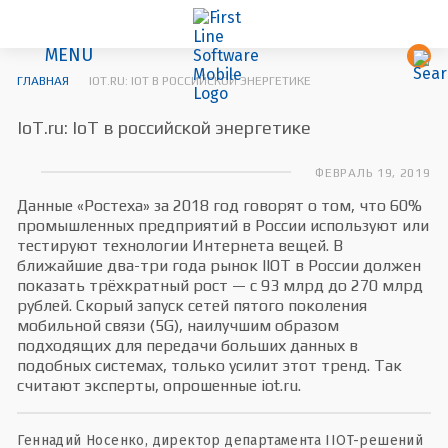
MENU
ГЛАВНАЯ
IOT.RU: IOT В РОССИЙСКОЙ ЭНЕРГЕТИКЕ
IoT.ru: IoT в российской энергетике
ФЕВРАЛЬ 19, 2019
Данные «Ростеха» за 2018 год говорят о том, что 60%
промышленных предприятий в России используют или
тестируют технологии Интернета вещей. В
ближайшие два-три года рынок IIOT в России должен
показать трёхкратный рост — с 93 млрд до 270 млрд
рублей. Скорый запуск сетей пятого поколения
мобильной связи (5G), наилучшим образом
подходящих для передачи больших данных в
подобных системах, только усилит этот тренд. Так
считают эксперты, опрошенные iot.ru.
Геннадий Носенко, директор департамента IIOT-решений