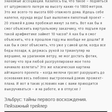
знакомые ассоциации. Казалось бы, что такое – подняться
от штурмового лагеря на высоту каких-то 1800 метров.
Это же всего-то высота 600-этажного дома. Идешь себе
налегке, ерунда ведь! Был выполнен пилотный проект –
20 этажей я дома пробежал минут за пять. Вот как бы я
смог объяснить виртуальному заказчику, что подъем при
такой арифметике займет 10 часов? А как бы я смог
объяснить, что в прошлом году мы вообще не дошли? И
как бы я смог объяснить, что уже у самой цели, когда все
беды позади, я, держась рукой за триангуляр на
вершине, на ураганном ветру, не мог достать фотик,
потому что при любой разгруппировке мое тело
начинало взлетать? Это же класическая картина
айтишного проекта – когда мелочи грозят разрушить до
основания весь любовно выстроенный домик прожект-
плана. И вот в таких условиях нам с вами приходится
выкручиваться – и на работе, и в отпуске
J
Эльбрус: тайны первого восхождения.
Пейзажный трейлер