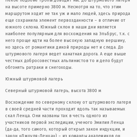
Некое подобие тропы доводит нас до штурмового лагеря
на высоте примерно 3800 м. Несмотря на то, что этим
маршрутом ходит не так уж и мало людей, здесь природа
еще сохранила элемент первозданности – в отличие от
южного склона. Южный склон в наши дни является
наиболее популярным для восхождения на Эльбрус, т.к. с
него проще идти на более высокую западную вершину,
но здесь от романтики дикой природы нет и следа. До
штурмового лагеря ведет канатная дорога. А еще выше
честных добросовестных альпинистов то и дело будут
обгонять ратраки и снегоходы.
Южный штурмовой лагерь
Северный штурмовой лагерь, высота 3800 м
Восхождение по северному склону от штурмового лагеря
в своей средней части проходит вдоль так называемых
скал Ленца. Они названы так в честь одного из
участников первой экспедиции, ученого Эмилия Ленца
(да-да, того самого, который открыл закон индукции, и
закон «Джоуля-Ленца») – из команды академиков он