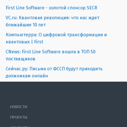
First Line Software - золотой спонсор SECR
VC.ru: Квантовая революция: что нас ждет
ближайшие 10 лет
Компьютерра: О цифровой трансформации и
квантовых | First
CNews: First Line Software вошла в ТОП 50
поставщиков
Сейчас.ру: Письма от ФССП будут приходить
должникам онлайн
НОВОСТИ
ПРОЕКТЫ