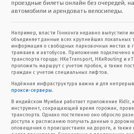
проездные билеты онлайн без очередей, н
автомобили и арендовать велосипеды.
Например, власти Гонконга недавно выпустили м
объединяет данные всех крупнейших локальных т
информация о свободных парковочных местах в г
трамваев и автобусов. Приложение подключено 
транспорта города: HKeTransport, HKeRouting и eT
проложить маршрут с учетом пробок, а также по
граждан с учетом специальных лифтов.
Надёжная инфраструктура важна и для непрерыв
прокси-серверы
.
В индийском Мумбаи работает приложение Ridlr,
инструмент, сокращающий время горожан, прове
транспорта. Однако постепенно оно обросло раз
доступа к расписанию получать данные о дорожн
оповещения о происшествиях на дороге, а также 