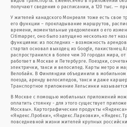
видов транспорта. Ежемесячно в приложении око
получают сведения о расписании, а 120 тыс. — п
У жителей канадского Монреаля тоже есть свое 
его функции – прокладывание маршрутов, распи
времени, моментальные уведомления о его измен
Citimapper, оно было запущено несколько лет на
функциями: из последних – возможность арендова
стартап основал выходец из Google, пакистанец Аз
распространился в более чем 30 городах мира, о
работает в Москве и Петербурге. Поездки, соче
электрички, такси и велосипед. Карты метро и м
Велобайк. В Финляндии объединили в мобильном 
поезда, аренду велосипедов, такси и даже карше
Транспортное приложение Хельсинки называется
В Москве с помощью мобильных приложений можн
оплатить стоянку - для этого существует прилож
Москвы». Картографические продукты «Яндекса» 
«Яндекс.Пробки», «Яндекс.Парковки», «Яндекс.Тр
повседневной жизни жителей крупных российских