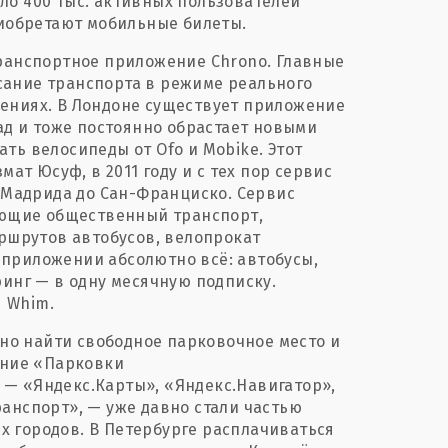
ло 400 тыс. активных пользователей
риобретают мобильные билеты.
транспортное приложение Chrono. Главные
сание транспорта в режиме реального
ениях. В Лондоне существует приложение
зад и тоже постоянно обрастает новыми
ть велосипеды от Ofo и Mobike. Этот
мат Юсуф, в 2011 году и с тех пор сервис
т Мадрида до Сан-Франциско. Сервис
тающие общественный транспорт,
аршрутов автобусов, велопрокат
приложении абсолютно всё: автобусы,
ринг — в одну месячную подписку.
 Whim.
о найти свободное парковочное место и
ение «Парковки
— «Яндекс.Карты», «Яндекс.Навигатор»,
анспорт», — уже давно стали частью
 городов. В Петербурге расплачиваться