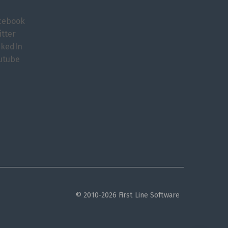
cebook
itter
nkedIn
utube
© 2010-2026 First Line Software