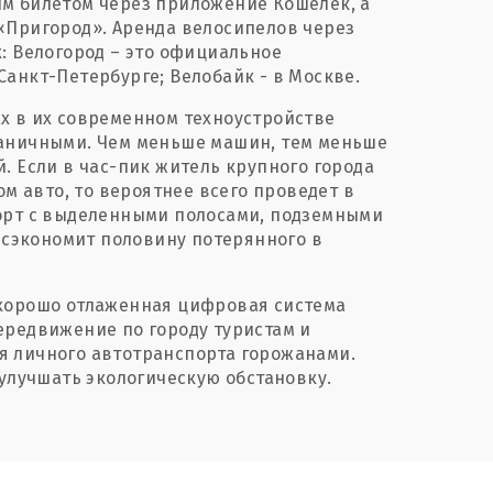
м билетом через приложение Кошелёк, а
«Пригород». Аренда велосипелов через
: Велогород – это официальное
Санкт-Петербурге; Велобайк - в Москве.
х в их современном техноустройстве
ганичными. Чем меньше машин, тем меньше
. Если в час-пик житель крупного города
ом авто, то вероятнее всего проведет в
порт с выделенными полосами, подземными
сэкономит половину потерянного в
 хорошо отлаженная цифровая система
ередвижение по городу туристам и
я личного автотранспорта горожанами.
 улучшать экологическую обстановку.