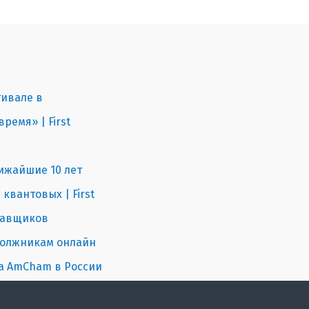
тивале в
ремя» | First
лижайшие 10 лет
вантовых | First
ставщиков
 должникам онлайн
ка AmCham в России