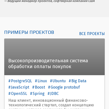
Ведущий менеджер проектов, софтверная компания США
ПРИМЕРЫ ПРОЕКТОВ
ВСЕ ПРОЕКТЫ
Высокопроизводительная система
обработки оплаты покупок
PostgreSQL
Linux
Ubuntu
Big Data
JavaScript
Boost
Google protobuf
OpenSSL
Spring
JDBC
Crypto Pro JCP/JTLS
Jetty
REST
JSON
Наш клиент, инновационный финансово-
технологический стартап, создал концепцию
Apache Thrift
Redis
Zabbix
C++
nginx