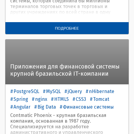
системы, которая соединила бы миллионы
Java
PHP
терминалов торговых точек в торговых и
других учреждениях по всей стране в одну
облачную среду, которая позволила бы
отслеживать, записывать, хранить,
ПОДРОБНЕЕ
анализировать и визуализировать данные
операций с наличными. Этот массив данных
может использовать их для различных целей:
финансовых, торговая аналитика, цифровой
маркетинг и т.д.
Приложения для финансовой системы
крупной бразильской IT-компании
PostgreSQL
MySQL
jQuery
nHibernate
Spring
nginx
HTML5
CSS3
Tomcat
Angular
Big Data
Финансовые системы
Contmatic Phoenix - крупная бразильская
компания, основанная в 1987 году.
Специализируется на разработке
административного и управленческого