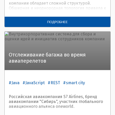
компании обладает сложной структурой.
Обширная и неоднородная топология привела к
непростой и нередко длительной процедуре
оценки технической возможности подключения
ПОДРОБНЕЕ
клиента.
Отслеживание багажа во время
авиаперелетов
Java
JavaScript
REST
smart city
Российская авиакомпания S7 Airlines, бренд
авиакомпании "Сибирь", участник глобального
авиационного альянса oneworld.