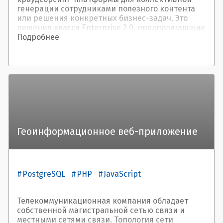
генерации сотрудниками полезного контента
или решения конкретных бизнес-задач. Это
решения класса Enterprise 2.0, предполагающие
новый взгляд на организацию офисных рабочих
Подробнее
процессов. Одно из направлений подобных
технических решений, - Idea Management
Software, - позволяет управлять идеями
сотрудников, создавать на их основе
инновации и внедрять лучшие в бизнес.
Геоинформационное веб-приложение
PostgreSQL
PHP
JavaScript
Телекоммуникационная компания обладает
собственной магистральной сетью связи и
местными сетями связи. Топология сети