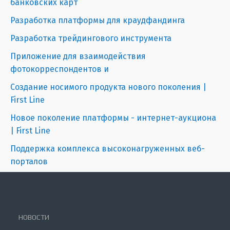
банковских карт
Разработка платформы для краудфандинга
Разработка трейдингового инструмента
Приложение для взаимодействия
фотокорреспондентов и
Создание носимого продукта нового поколения |
First Line
Новое поколение платформы - интернет-аукциона
| First Line
Поддержка комплекса высоконагруженных веб-
порталов
НОВОСТИ