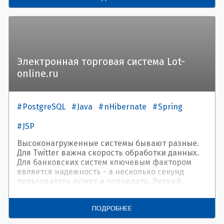
Электронная торговая система Lot-
online.ru
PostgreSQL
Java
nHibernate
Spring
JSP
Высоконагруженные системы бывают разные.
Для Twitter важна скорость обработки данных.
Для банковских систем ключевым фактором
является надежность - а несколько секунд
пользователь может и подождать. Редкий
случай, когда оба требования - скорость
реакции и надежность - критически важны.
ПОДРОБНЕЕ
Такой случай - электронная торговая система
Lot-online.ru, которую мы создали для нашего